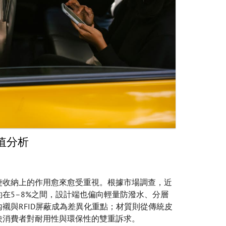
值分析
捷收納上的作用愈來愈受重視。根據市場調查，近
在5–8%之間，設計端也偏向輕量防潑水、分層
襯與RFID屏蔽成為差異化重點；材質則從傳統皮
映消費者對耐用性與環保性的雙重訴求。