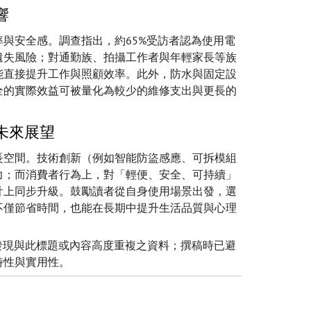
響
與安全感。調查指出，約65%受訪者認為使用電
遺失風險；對通勤族、拍攝工作者與年輕家長等族
能直接提升工作與照顧效率。此外，防水與固定設
全的實際效益可被量化為較少的維修支出與更長的
未來展望
長空間。技術創新（例如智能防盜感應、可拆模組
力；而消費者行為上，對「輕便、安全、可持續」
計上同步升級。鼓勵讀者從自身使用場景出發，選
不僅節省時間，也能在長期中提升生活品質與心理
，未發現與此標題或內容高度重複之資料；撰稿時已避
特性與實用性。