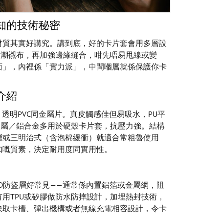
知的技術秘密
材質其實好講究。講到底，好的卡片套會用多層設
防潮襯布，再加強邊緣縫合，咁先唔易甩線或變
面」，內裡係「實力派」，中間嗰層就係保護你卡
介紹
、透明PVC同金屬片。真皮觸感佳但易吸水，PU平
金屬／鋁合金多用於硬殼卡片套，抗壓力強。結構
層或三明治式（含泡棉緩衝）就適合常粗魯使用
扣嘅質素，決定耐用度同實用性。
ID防盜層好常見——通常係內置鋁箔或金屬網，阻
用TPU或矽膠做防水防摔設計，加埋熱封技術，
快取卡槽、彈出機構或者無線充電相容設計，令卡