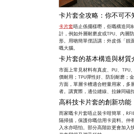
卡片套全攻略：你不可不
卡片套
唔止係擺樣嘢，佢嘅構造同
計，例如外層耐磨皮或TPU、內層
形。用啲簡單俚語講：外皮係「靚
嘅大腦。
卡片套的基本構造與材質
市面上常見材料有真皮、PU、TPU
價耐用；TPU彈性好、防刮耐磨；
方面，單層卡槽適合輕量用家，多
者。講實際，邊位縫線、拉鍊同磁
高科技卡片套的創新功能
而家嘅卡片套唔止裝卡咁簡單，RF
隔掃描，保護你嘅信用卡資料。仲有
入水亦唔怕。部分高階款更會加入