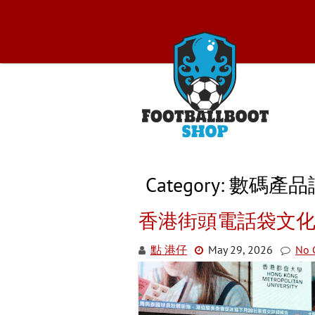
Skip
to
content
Foo
Category:
數碼產品
香港街頭電話袋文
點 港仔
May 29, 2026
No 