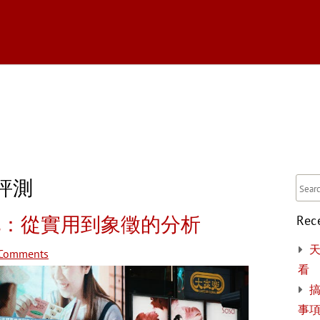
tballBootShop
評測
化：從實用到象徵的分析
Rec
Comments
看
搞
事