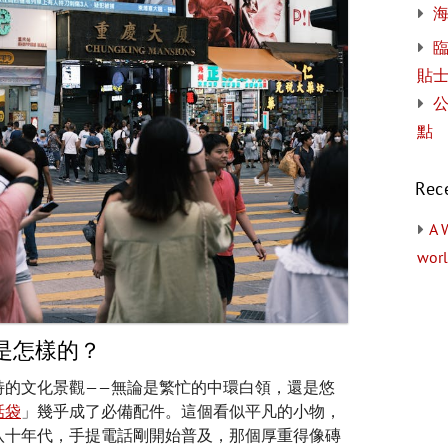
貼
公
點
Rec
A 
worl
是怎樣的？
特的文化景觀——無論是繁忙的中環白領，還是悠
話袋
」幾乎成了必備配件。這個看似平凡的小物，
八十年代，手提電話剛開始普及，那個厚重得像磚