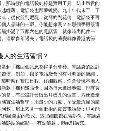
護，那時候的電話袋純粹是實用工具，防止昂貴的
來越輕薄，電話袋也跟著蛻變。九十年代末至二千
款式，從皮質到尼龍，從簡約到花俏，電話袋不再
示個人品味的一環。你能想像嗎？在那個手機殼還
店舖掛滿了五顏六色的電話袋，就像時尚配件一
覺。這麼多年過去，電話袋的演變就像香港的節
港人的生活習慣？
連拿起手機回個訊息都得爭分奪秒。電話袋的設計
的習慣。例如，很多電話袋會附有可調節的掛繩，
，隨時應付繁忙日程。仔細觀察，你會發現本地人
最新款手機和幾張卡，因為每天進出地鐵、排隊買
妙的是，有些設計會留出耳機孔的位置，方便邊走
種務實生活哲學：用最少的力氣，享受最流暢的體
的阿叔，肩上搭著一個磨損的皮質電話袋；也可能
有精緻圖案的款式。這些細節都在告訴你，電話袋
生活態度的縮影——有點隨意，但絕對講究。