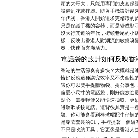
頭的大哥大，只能用專門的皮套保
設備刮花或摔壞。隨著手機設計越
年代初，香港人開始追求更精緻的
只是保護手機的容器，而是變成顯
沒大行其道的年代，街頭巷尾的小
樣，反映出香港人對潮流的敏銳嗅
奏，快速而充滿活力。
電話袋的設計如何反映香
香港的生活節奏有多快？大概就是
恰好反應這種講究效率又不失個性
讓你可以雙手提購物袋、拎公事包
偏愛小尺寸的電話袋，剛好能放進
點心，需要輕便又能快速抽取。更
邊聽歌或接電話。這背後其實是一
驗。你可能會看到棒球帽配牛仔褲
是穿著套裝的OL，手裡提著一個繡
不只是收納工具，它更像是香港人