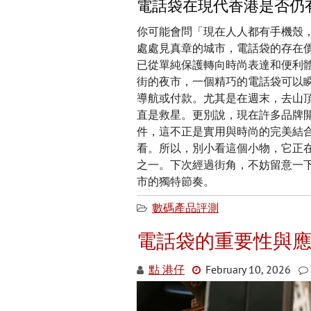
電話袋在現代香港是否仍
你可能會問「現在人人都有手機殼
處處見真章的城市，電話袋的存在
已從單純保護轉向時尚表達和便利
街的夜市，一個精巧的電話袋可以
導航或付款。尤其是在週末，去山
直是救星。更別說，現在許多品牌
件，這不正是實用與時尚的完美結
看。所以，別小看這個小物，它正
之一。下次經過街角，不妨留意一
市的獨特節奏。
數碼產品評測
電話袋的重要性與
點 港仔
February 10, 2026