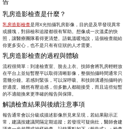
告
乳房造影檢查是什麼？
乳房造影檢查
是用X光拍攝乳房影像，目的是及早發現異常
或腫塊，對篩檢和追蹤都很有幫助。想像成一次溫柔的快
照，讓醫療團隊看得更清楚。語氣溫暖地說，這個檢查能給
你更多安心，也不是只有有症狀的人才需要。
乳房造影檢查的過程與體驗
流程很簡單：到達檢查室、脫去上衣、技師會將乳房輕輕放
在平台上並短暫壓平以取得清晰影像，整個拍攝時間通常只
需幾分鐘。若感到緊張，可以深呼吸、和技師溝通拍攝時的
舒適度。雖然有壓迫感，但多數人都能接受，而且這些短暫
的不適能換來更準確的報告與保障。
解讀檢查結果與後續注意事項
報告通常會以分級或描述影像所見來呈現，若結果顯示正
常，建議按建議間隔定期追蹤；若發現可疑病灶，醫師會建
議進一步超聲或抽樣檢查。記錄重點如下（報告式）：檢查