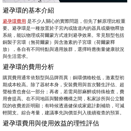
避孕環的基本介紹
避孕環費用
是不少人關心的實際問題，但先了解原理比較重
要。避孕環是一種放置於子宮內或陰道內的器具或藥物釋放
系統，能以物理或荷爾蒙方式達到避孕效果。常見類型包括
銅製子宮環（無荷爾蒙）與含激素的子宮環（荷爾蒙釋
放），各自有不同特點與適用族群，選擇時應衡量健康狀況
與生活需求。
避孕環的費用分析
購買費用通常依類型與品牌而異：銅環價格較低，激素型初
期成本較高。除了器材本身，安裝費用與首次醫生評估、超
聲檢查也會佔一部分；再者，若需局部麻醉或特殊檢查，費
用會提高。在不同地區與醫療機構之間，私家診所與公立醫
院的收費差距明顯；有時候透過健保或家庭計劃補助，可減
輕開支。綜合考量，建議事先詢價並列入後續複查的預算。
避孕環費用與使用效益的理性評估