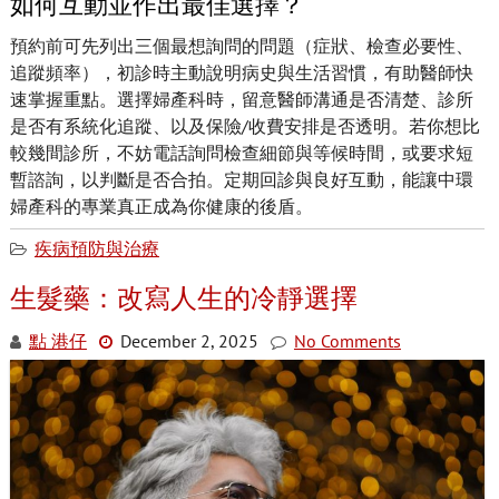
如何互動並作出最佳選擇？
預約前可先列出三個最想詢問的問題（症狀、檢查必要性、
追蹤頻率），初診時主動說明病史與生活習慣，有助醫師快
速掌握重點。選擇婦產科時，留意醫師溝通是否清楚、診所
是否有系統化追蹤、以及保險/收費安排是否透明。若你想比
較幾間診所，不妨電話詢問檢查細節與等候時間，或要求短
暫諮詢，以判斷是否合拍。定期回診與良好互動，能讓中環
婦產科的專業真正成為你健康的後盾。
疾病預防與治療
生髮藥：改寫人生的冷靜選擇
點 港仔
December 2, 2025
No Comments