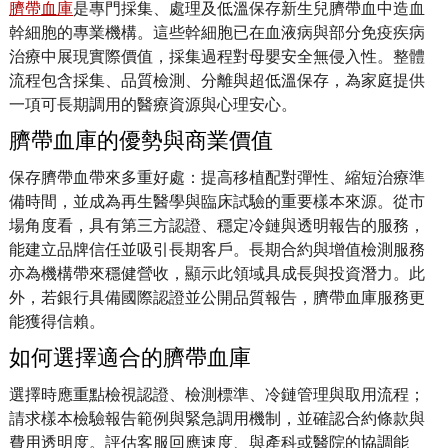
臍帶血庫
是專門採集、處理及低溫保存新生兒臍帶血中造血
幹細胞的專業機構。這些幹細胞已在血液病與部分免疫疾病
治療中展現實際價值，採集過程對母嬰安全無侵入性。整體
流程包含採集、品質檢測、分離與超低溫保存，為家庭提供
一項可長期調用的醫療資源與心理安心。
臍帶血庫的優勢與商業價值
保存臍帶血帶來多重好處：提高移植配對彈性、縮短治療準
備時間，並成為再生醫學與臨床試驗的重要樣本來源。從市
場角度看，具有第三方認證、穩定冷鏈與透明報告的服務，
能建立品牌信任並吸引長期客戶。長期合約與增值檢測服務
亦為機構帶來穩健營收，顯示此領域具成長與投資潛力。此
外，若銀行具備國際認證並公開品質報告，臍帶血庫服務更
能獲得信賴。
如何選擇適合的臍帶血庫
選擇時應重點檢視認證、檢測標準、冷鏈管理與取用流程；
請求樣本檢驗報告範例與緊急調用機制，並確認合約條款與
費用透明度。評估客服回應速度、與產科或醫院的協調能