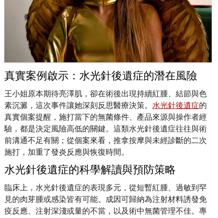
真實案例啟示：水光針後遺症的潛在風險
王小姐原本期待亮澤肌，卻在術後出現持續紅腫、結節與色
素沉澱，這次事件讓她深刻反思醫療決策。
水光針後遺症
的
真實個案提醒，施打當下的無菌條件、產品來源與操作者經
驗，都是決定風險高低的關鍵。這類水光針後遺症往往與術
前溝通不足有關；從個案來看，推拿按摩與未經診斷的二次
施打，加重了發炎反應與恢復時間。
水光針後遺症的科學解讀與預防策略
臨床上，水光針後遺症的表現多元，從短暫紅腫、過敏到罕
見的肉芽腫或感染皆有可能。成因可歸納為注射材料誘發免
疫反應、注射深淺或量的不當，以及術中無菌管理不佳。專