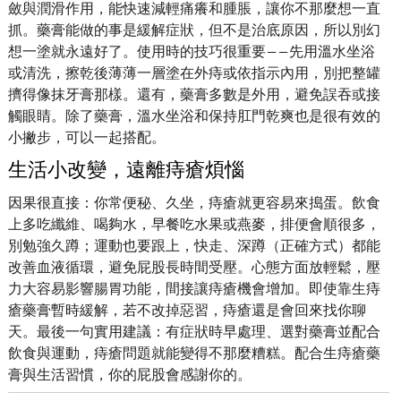
斂與潤滑作用，能快速減輕痛癢和腫脹，讓你不那麼想一直
抓。藥膏能做的事是緩解症狀，但不是治底原因，所以別幻
想一塗就永遠好了。使用時的技巧很重要——先用溫水坐浴
或清洗，擦乾後薄薄一層塗在外痔或依指示內用，別把整罐
擠得像抹牙膏那樣。還有，藥膏多數是外用，避免誤吞或接
觸眼睛。除了藥膏，溫水坐浴和保持肛門乾爽也是很有效的
小撇步，可以一起搭配。
生活小改變，遠離痔瘡煩惱
因果很直接：你常便秘、久坐，痔瘡就更容易來搗蛋。飲食
上多吃纖維、喝夠水，早餐吃水果或燕麥，排便會順很多，
別勉強久蹲；運動也要跟上，快走、深蹲（正確方式）都能
改善血液循環，避免屁股長時間受壓。心態方面放輕鬆，壓
力大容易影響腸胃功能，間接讓痔瘡機會增加。即使靠生痔
瘡藥膏暫時緩解，若不改掉惡習，痔瘡還是會回來找你聊
天。最後一句實用建議：有症狀時早處理、選對藥膏並配合
飲食與運動，痔瘡問題就能變得不那麼糟糕。配合生痔瘡藥
膏與生活習慣，你的屁股會感謝你的。