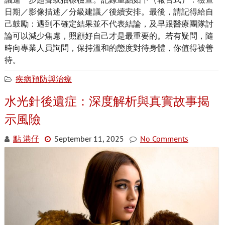
日期／影像描述／分級建議／後續安排。最後，請記得給自
己鼓勵：遇到不確定結果並不代表結論，及早跟醫療團隊討
論可以減少焦慮，照顧好自己才是最重要的。若有疑問，隨
時向專業人員詢問，保持溫和的態度對待身體，你值得被善
待。
疾病預防與治療
水光針後遺症：深度解析與真實故事揭
示風險
點 港仔
September 11, 2025
No Comments