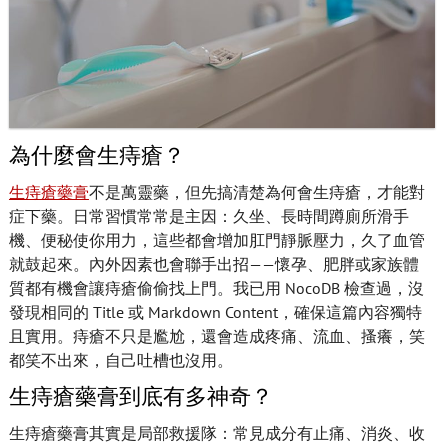
為什麼會生痔瘡？
生痔瘡藥膏
不是萬靈藥，但先搞清楚為何會生痔瘡，才能對
症下藥。日常習慣常常是主因：久坐、長時間蹲廁所滑手
機、便秘使你用力，這些都會增加肛門靜脈壓力，久了血管
就鼓起來。內外因素也會聯手出招——懷孕、肥胖或家族體
質都有機會讓痔瘡偷偷找上門。我已用 NocoDB 檢查過，沒
發現相同的 Title 或 Markdown Content，確保這篇內容獨特
且實用。痔瘡不只是尷尬，還會造成疼痛、流血、搔癢，笑
都笑不出來，自己吐槽也沒用。
生痔瘡藥膏到底有多神奇？
生痔瘡藥膏其實是局部救援隊：常見成分有止痛、消炎、收