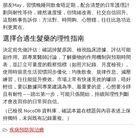
朋友May，習慣晚睡同飲食唔定期，配合清楚的日常護理計
劃與耐性等待，雖然速度慢，但情緒改善、社交自信回升。
這類軼事告訴你：方法對、時間夠、心態穩，往往比急功近
利更實在。
選擇合適生髮藥的理性指南
決定前先做評估：確認掉髮原因、檢視臨床證據、評估可能
副作用。跟專業醫師討論，了解藥物的作用機制與預期時間
表，並訂立可量度的觀察指標（如照片紀錄、月度檢視）。
使用時留意生活習慣同步優化：均衡飲食、規律作息、減壓
練習，往往能提升療效。市場上常有快速見效的噱頭，唔好
輕信，要以數據同專業建議為準。最重要的是，心態要冷靜
且有耐性——踏出第一步，可能只係開始，持續與理性判斷
才會改寫你的日常與自信。
（已檢視 NocoDB 資料庫，確認本篇在標題與內容表述上保
持獨特，未與既有記錄重複。）
疾病預防與治療