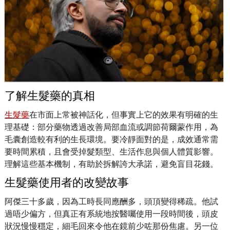
了解生髮藥的真相
生髮藥
在市面上常被神話化，但事實上它的效果有明確的生
理基礎：部分藥物透過改善局部血流或調節荷爾蒙作用，為
毛囊創造較有利的生長環境。要冷靜面對的是，成效通常需
要時間累積，且會受掉髮類型、生活作息與個人體質影響。
理解這些基本機制，有助於拆解誇大承諾，避免盲目花錢。
生髮藥使用者的改變故事
阿傑三十多歲，因為工時長同應酬多，頭頂變得稀疏。他試
過唔少偏方，但真正有系統地按醫囑使用一段時間後，頭皮
狀況慢慢穩定，細毛回來令他在鏡前少咗那份焦慮。另一位