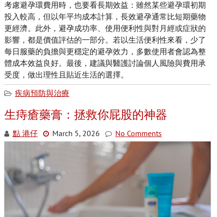
考慮避孕環費用時，也要看長期效益：雖然某些避孕環初期
投入較高，但以年平均成本計算，長效避孕通常比短期藥物
更經濟。此外，避孕成功率、使用便利性與對月經或症狀的
影響，都是價值評估的一部分。若以生活便利性來看，少了
每日服藥的負擔與更穩定的避孕效力，多數使用者會認為整
體成本效益良好。最後，建議與醫護討論個人風險與費用承
受度，做出理性且貼近生活的選擇。
疾病預防與治療
生痔瘡藥膏：拯救你屁股的神器
點 港仔
March 5, 2026
No Comments