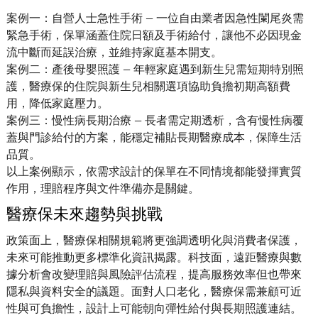
案例一：自營人士急性手術 — 一位自由業者因急性闌尾炎需
緊急手術，保單涵蓋住院日額及手術給付，讓他不必因現金
流中斷而延誤治療，並維持家庭基本開支。
案例二：產後母嬰照護 — 年輕家庭遇到新生兒需短期特別照
護，醫療保的住院與新生兒相關選項協助負擔初期高額費
用，降低家庭壓力。
案例三：慢性病長期治療 — 長者需定期透析，含有慢性病覆
蓋與門診給付的方案，能穩定補貼長期醫療成本，保障生活
品質。
以上案例顯示，依需求設計的保單在不同情境都能發揮實質
作用，理賠程序與文件準備亦是關鍵。
醫療保未來趨勢與挑戰
政策面上，醫療保相關規範將更強調透明化與消費者保護，
未來可能推動更多標準化資訊揭露。科技面，遠距醫療與數
據分析會改變理賠與風險評估流程，提高服務效率但也帶來
隱私與資料安全的議題。面對人口老化，醫療保需兼顧可近
性與可負擔性，設計上可能朝向彈性給付與長期照護連結。