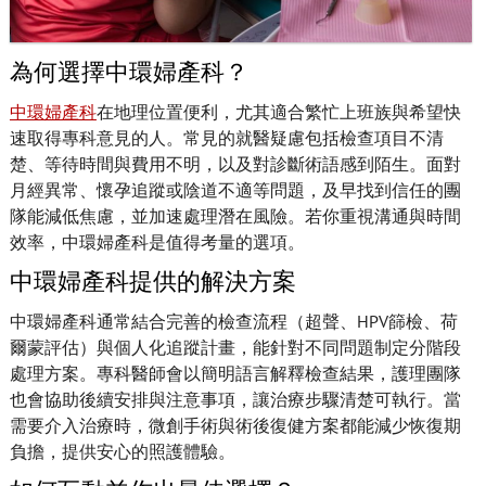
為何選擇中環婦產科？
中環婦產科
在地理位置便利，尤其適合繁忙上班族與希望快
速取得專科意見的人。常見的就醫疑慮包括檢查項目不清
楚、等待時間與費用不明，以及對診斷術語感到陌生。面對
月經異常、懷孕追蹤或陰道不適等問題，及早找到信任的團
隊能減低焦慮，並加速處理潛在風險。若你重視溝通與時間
效率，中環婦產科是值得考量的選項。
中環婦產科提供的解決方案
中環婦產科通常結合完善的檢查流程（超聲、HPV篩檢、荷
爾蒙評估）與個人化追蹤計畫，能針對不同問題制定分階段
處理方案。專科醫師會以簡明語言解釋檢查結果，護理團隊
也會協助後續安排與注意事項，讓治療步驟清楚可執行。當
需要介入治療時，微創手術與術後復健方案都能減少恢復期
負擔，提供安心的照護體驗。