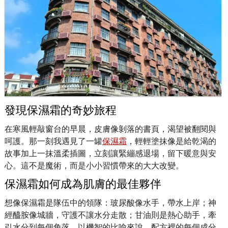
發現保濕霜的奇妙旅程
在寒風輕敲窗台的早晨，皮膚像剝落的書頁，渴望被翻閱與
呵護。那一刻我遇見了一罐
保濕霜
，輕輕塗抹像是給乾渴的
故事加上一抹溫柔插圖，立刻讓緊繃感退場，留下暖意與安
心。這不是魔術，而是小小習慣帶來的大大改變。
保濕霜如何成為肌膚的最佳夥伴
想像保濕霜是隊伍中的領隊：玻尿酸像水手，帶水上岸；神
經醯胺像城牆，守護不讓水分走散；甘油則是熱心助手，牽
引水分到每個角落。以機智的比喻來說，配方裡的每個成分