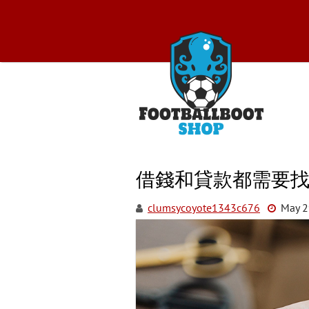
Skip
to
content
Foo
借錢和貸款都需要
clumsycoyote1343c676
May 2