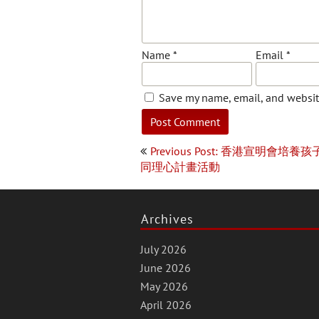
Name
*
Email
*
Save my name, email, and website
Post
Previous Post: 香港宣明會培養孩
navigation
同理心計畫活動
Archives
July 2026
June 2026
May 2026
April 2026