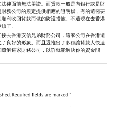
在法律面前無法舉證。而貸款一般是向銀行或是財
是財務公司的規定提供相應的證明檔，有的還需要
期順利收回貸款而做的防護措施。不過現在去香港
麻煩了。
直接去香港安信兄弟財務公司，這家公司在香港還
立了良好的形象。而且還推出了多種讓貸款人快速
細瞭解這家財務公司，以許就能解決你的資金問
shed.
Required fields are marked
*