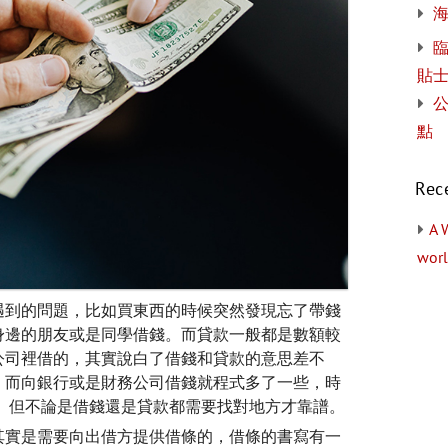
貼
公
點
Rec
A 
worl
遇到的問題，比如買東西的時候突然發現忘了帶錢
身邊的朋友或是同學借錢。而貸款一般都是數額較
公司裡借的，其實說白了借錢和貸款的意思差不
，而向銀行或是財務公司借錢就程式多了一些，時
。但不論是借錢還是貸款都需要找對地方才靠譜。
其實是需要向出借方提供借條的，借條的書寫有一