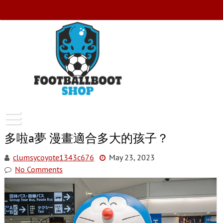
Skip
to
content
FootballBootShop
多啦a夢 漫畫適合多大的孩子？
clumsycoyote1343c676
May 23, 2023
No Comments