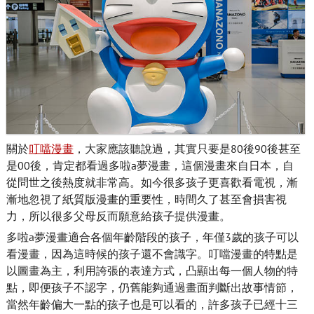
關於
叮噹漫畫
，大家應該聽說過，其實只要是80後90後甚至
是00後，肯定都看過多啦a夢漫畫，這個漫畫來自日本，自
從問世之後熱度就非常高。如今很多孩子更喜歡看電視，漸
漸地忽視了紙質版漫畫的重要性，時間久了甚至會損害視
力，所以很多父母反而願意給孩子提供漫畫。
多啦a夢漫畫適合各個年齡階段的孩子，年僅3歲的孩子可以
看漫畫，因為這時候的孩子還不會識字。叮噹漫畫的特點是
以圖畫為主，利用誇張的表達方式，凸顯出每一個人物的特
點，即便孩子不認字，仍舊能夠通過畫面判斷出故事情節，
當然年齡偏大一點的孩子也是可以看的，許多孩子已經十三