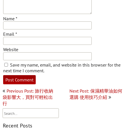
Name
*
Email
*
Website
Save my name, email, and website in this browser for the
next time I comment.
Post
Previous Post: 旅行收納
Next Post: 保濕精華油如何
navigation
袋影響大，買對可輕松出
選購 使用技巧介紹
行
Recent Posts