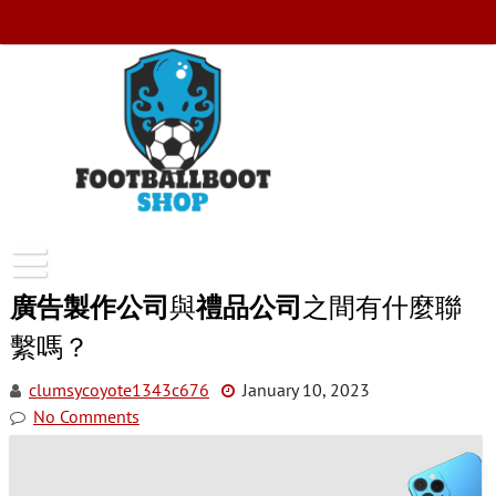
Skip
to
content
FootballBootShop
廣告製作公司
與
禮品公司
之間有什麼聯
繫嗎？
clumsycoyote1343c676
January 10, 2023
No Comments