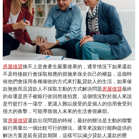
房屋借貸
換不上是會產生嚴重後果的，通常情況下如果還款
不及時後銀行會採取相應的措施來保全自己的權益，這個時
候他們會採用各種催收的方式來打亂貸款人的生活，如果催
款無效而且貸款人不採取主動的方式解決問題
房屋借貸
最終
的命運是房子被銀行收回然後拍賣。這個情況對於個人來說
是竹籃打水一場空，更讓人難以接受的是個人的信用會受到
很大的衝擊，可能導致個人未來的生活會很麻煩。
當
房屋借貸
還款出現問題的時候，最好的辦法是主動的聯繫
銀行商量出一個比較可行的辦法。通常來說銀行能夠提供的
解決方案是延長貸款期限，這樣可以減少貸款人還款的壓