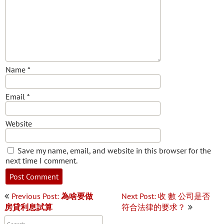
Name
*
Email
*
Website
Save my name, email, and website in this browser for the
next time I comment.
Post
Previous Post:
為啥要做
Next Post: 收 數 公司是否
navigation
房貸利息試算
符合法律的要求？