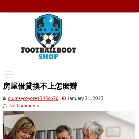
Skip
to
content
FootballBootShop
房屋借貸換不上怎麼辦
clumsycoyote1343c676
January 31, 2023
No Comments