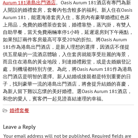
Aurum 181港島出門酒店
。Oasis Aurum 181酒店有專門為新
人開設的婚禮套房，套餐內包含較多的福利。新人住在Oasis
Aurum 181，能選海港套房入住，客房內有豪華婚禮紅色床
上用品，免費的婚禮茶壺套裝，婚禮靠墊，蒸汽掛，有雙人
自助早餐，當天免費兩輛車停1小時，延遲退房到下午兩點，
如果預訂兩件客房最高可享受20%的折扣。將Oasis Aurum
181作為港島出門酒店，是新人理想的選擇，因酒店不僅提
供五星級的一流酒店體驗，入住套房就能享受壯麗的海景，
而且住在港島的黃金地段，到達婚禮殿堂，或是去婚姻登記
處，到機場都特別方便。為此，將Oasis Aurum 181作為港島
出門酒店是明智的選擇。新人結婚或接親都是特別重要的日
子，找到豪華一流的港島出門酒店，將會提升結婚的喜慶，
為新人留下難以忘懷的美好婚禮。選Oasis Aurum 181酒店，
和您的愛人，賓客們一起見證喜結連理的幸福。
婚禮套餐
Leave a Reply
Your email address will not be published.
Required fields are