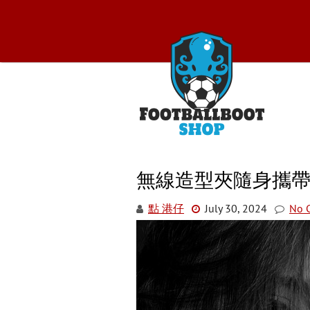
Skip
to
content
Foo
無線造型夾隨身攜
點 港仔
July 30, 2024
No 