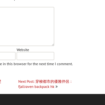
Website
 in this browser for the next time I comment.
髮
Next Post: 穿梭都市的優雅伴侶：
fjallraven backpack hk