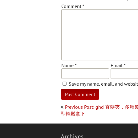
Comment
*
Name
*
Email
*
Save my name, email, and website
Post
Previous Post: ghd 直髮夾，多種
navigation
型輕鬆拿下
Archives