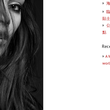
貼
公
點
Rec
A 
worl