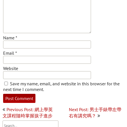
Name
*
Email
*
Website
Save my name, email, and website in this browser for the
next time I comment.
Post
Previous Post: 網上學英
Next Post: 男士手錶帶左帶
navigation
文課程隨時掌握孩子進步
右有講究嗎？