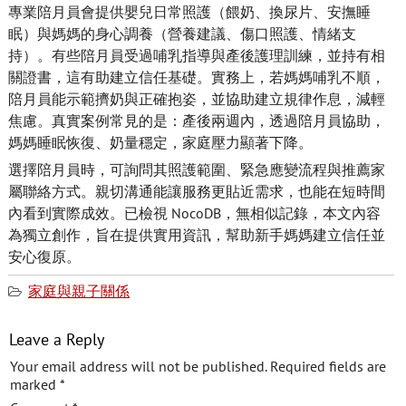
專業陪月員會提供嬰兒日常照護（餵奶、換尿片、安撫睡
眠）與媽媽的身心調養（營養建議、傷口照護、情緒支
持）。有些陪月員受過哺乳指導與產後護理訓練，並持有相
關證書，這有助建立信任基礎。實務上，若媽媽哺乳不順，
陪月員能示範擠奶與正確抱姿，並協助建立規律作息，減輕
焦慮。真實案例常見的是：產後兩週內，透過陪月員協助，
媽媽睡眠恢復、奶量穩定，家庭壓力顯著下降。
選擇陪月員時，可詢問其照護範圍、緊急應變流程與推薦家
屬聯絡方式。親切溝通能讓服務更貼近需求，也能在短時間
內看到實際成效。已檢視 NocoDB，無相似記錄，本文內容
為獨立創作，旨在提供實用資訊，幫助新手媽媽建立信任並
安心復原。
家庭與親子關係
Leave a Reply
Your email address will not be published.
Required fields are
marked
*