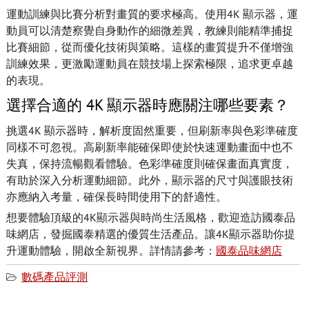
運動訓練與比賽分析對畫質的要求極高。使用4K 顯示器，運
動員可以清楚察覺自身動作的細微差異，教練則能精準捕捉
比賽細節，從而優化技術與策略。這樣的畫質提升不僅增強
訓練效果，更激勵運動員在競技場上探索極限，追求更卓越
的表現。
選擇合適的 4K 顯示器時應關注哪些要素？
挑選4K 顯示器時，解析度固然重要，但刷新率與色彩準確度
同樣不可忽視。高刷新率能確保即使於快速運動畫面中也不
失真，保持流暢觀看體驗。色彩準確度則確保畫面真實度，
有助於深入分析運動細節。此外，顯示器的尺寸與護眼技術
亦應納入考量，確保長時間使用下的舒適性。
想要體驗頂級的4K顯示器與時尚生活風格，歡迎造訪國泰品
味網店，發掘國泰精選的優質生活產品。讓4K顯示器助你提
升運動體驗，開啟全新視界。詳情請參考：
國泰品味網店
數碼產品評測